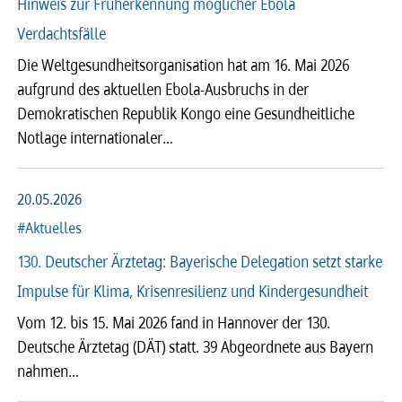
Hinweis zur Früherkennung möglicher Ebola
Verdachtsfälle
2026
2025
2024
2023
Die Weltgesundheitsorganisation hat am 16. Mai 2026
aufgrund des aktuellen Ebola‑Ausbruchs in der
2022
2021
2020
2019
Demokratischen Republik Kongo eine Gesundheitliche
Notlage internationaler…
2018
2017
2016
2015
2014
2013
2012
2011
20.05.2026
#Aktuelles
2010
2009
2008
130. Deutscher Ärztetag: Bayerische Delegation setzt starke
Impulse für Klima, Krisenresilienz und Kindergesundheit
Vom 12. bis 15. Mai 2026 fand in Hannover der 130.
Deutsche Ärztetag (DÄT) statt. 39 Abgeordnete aus Bayern
nahmen…