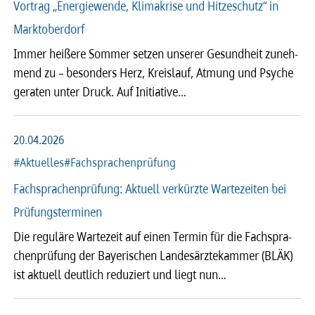
Vortrag „Energiewende, Klimakrise und Hitzeschutz“ in
Marktoberdorf
Immer heißere Sommer setzen unse­rer Gesund­heit zuneh­
mend zu – beson­ders Herz, Kreis­lauf, Atmung und Psyche
gera­ten unter Druck. Auf Initia­tive…
20.04.2026
#Aktuelles
#Fachsprachenprüfung
Fachsprachenprüfung: Aktuell verkürzte Wartezeiten bei
Prüfungsterminen
Die regu­läre Warte­zeit auf einen Termin für die Fach­spra­
chen­prü­fung der Baye­ri­schen Landes­ärz­te­kam­mer (BLÄK)
ist aktu­ell deut­lich redu­ziert und liegt nun…