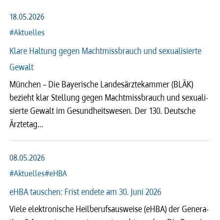
18.05.2026
#Aktuelles
Klare Haltung gegen Machtmissbrauch und sexualisierte
Gewalt
München – Die Baye­ri­sche Landes­ärz­te­kam­mer (BLÄK)
bezieht klar Stel­lung gegen Macht­miss­brauch und sexu­a­li­
sierte Gewalt im Gesund­heits­we­sen. Der 130. Deut­sche
Ärzte­tag…
08.05.2026
#Aktuelles
#eHBA
eHBA tauschen: Frist endete am 30. Juni 2026
Viele elek­tro­ni­sche Heil­be­rufs­aus­weise (eHBA) der Gene­ra­