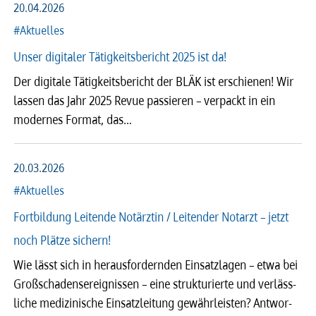
20.04.2026
#Aktuelles
Unser digitaler Tätigkeitsbericht 2025 ist da!
Der digi­tale Tätig­keits­be­richt der BLÄK ist erschie­nen! Wir
lassen das Jahr 2025 Revue passie­ren – verpackt in ein
moder­nes Format, das…
20.03.2026
#Aktuelles
Fortbildung Leitende Notärztin / Leitender Notarzt – jetzt
noch Plätze sichern!
Wie lässt sich in heraus­for­dern­den Einsatz­la­gen – etwa bei
Groß­scha­den­ser­eig­nis­sen – eine struk­tu­rierte und verläss­
li­che medi­zi­ni­sche Einsatz­lei­tung gewähr­leis­ten? Antwor­