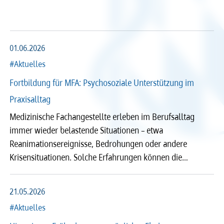
Arzt und Recht
Arzt und Sucht
Recht
Recht
arztalsausbilder
arztalsweiterbilder
Service & Kontakt
Service & Kontakt
01.06.2026
#Aktuelles
meineBLÄK
meineBLÄK
Fortbildung für MFA: Psychosoziale Unterstützung im
Praxisalltag
Medizinische Fachangestellte erleben im Berufsalltag
Nachrichten
immer wieder belastende Situationen – etwa
Seiten
Reanimationsereignisse, Bedrohungen oder andere
Krisensituationen. Solche Erfahrungen können die…
Beliebige Zeit
21.05.2026
#Aktuelles