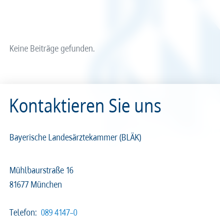
Arzt und Recht
Arzt und Sucht
Recht
Recht
arztalsausbilder
arztalsweiterbilder
Service & Kontakt
Service & Kontakt
Keine Beiträge gefunden.
meineBLÄK
meineBLÄK
Kontaktieren Sie uns
Nachrichten
Seiten
Bayerische Landesärztekammer (BLÄK)
Mühlbaurstraße 16
81677 München
Beliebige Zeit
Telefon:
089 4147–0