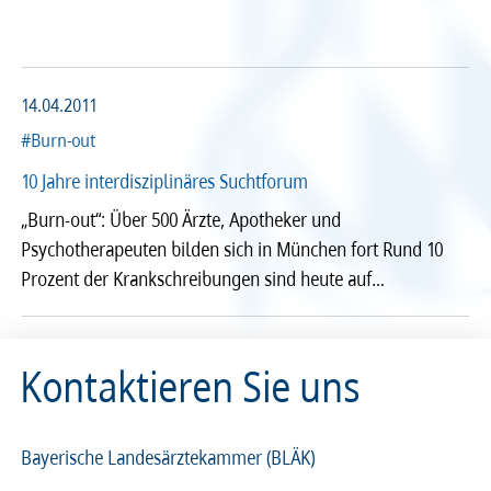
Arzt und Recht
Arzt und Sucht
Recht
Recht
arztalsausbilder
arztalsweiterbilder
Service & Kontakt
Service & Kontakt
14.04.2011
#Burn-out
meineBLÄK
meineBLÄK
10 Jahre interdisziplinäres Suchtforum
„Burn-out“: Über 500 Ärzte, Apotheker und
Psychotherapeuten bilden sich in München fort Rund 10
Nachrichten
Prozent der Krankschreibungen sind heute auf…
Seiten
Kontaktieren Sie uns
Beliebige Zeit
Bayerische Landesärztekammer (BLÄK)