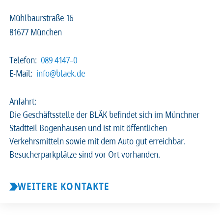
Mühlbaurstraße 16
2026
2025
2024
2023
81677 München
2022
2021
2020
2019
Telefon:
089 4147–0
E-Mail:
info@blaek.de
2018
2017
2016
2015
Anfahrt:
2014
2013
2012
2011
Die Geschäftsstelle der BLÄK befindet sich im Münchner
Stadtteil Bogenhausen und ist mit öffentlichen
2010
2009
2008
Verkehrsmitteln sowie mit dem Auto gut erreichbar.
Besucherparkplätze sind vor Ort vorhanden.
WEITERE KONTAKTE