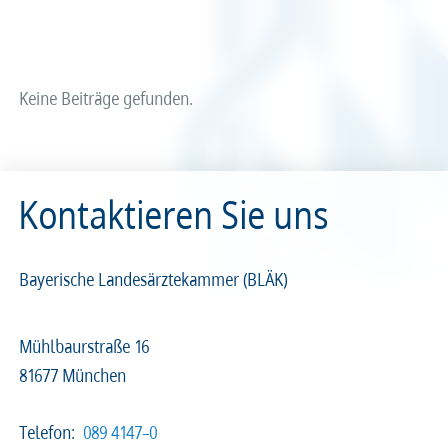
Arzt und Recht
Arzt und Sucht
Recht
Recht
arztalsausbilder
arztalsweiterbilder
Service & Kontakt
Service & Kontakt
Keine Beiträge gefunden.
meineBLÄK
meineBLÄK
Kontaktieren Sie uns
Nachrichten
Seiten
Bayerische Landesärztekammer (BLÄK)
Mühlbaurstraße 16
81677 München
Beliebige Zeit
Telefon:
089 4147–0