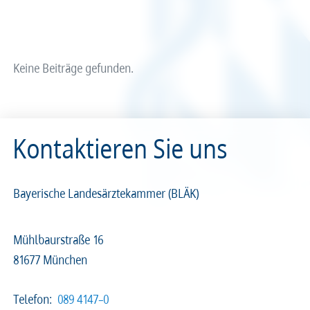
Arzt und Recht
Arzt und Sucht
Recht
Recht
arztalsausbilder
arztalsweiterbilder
Service & Kontakt
Service & Kontakt
Keine Beiträge gefunden.
meineBLÄK
meineBLÄK
Kontaktieren Sie uns
Nachrichten
Seiten
Bayerische Landesärztekammer (BLÄK)
Mühlbaurstraße 16
81677 München
Beliebige Zeit
Telefon:
089 4147–0