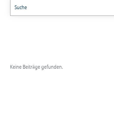
angestellterarzt
Arzt und Recht
Arzt und Sucht
arztalsausbilder
arztalsweiterbilder
Keine Beiträge gefunden.