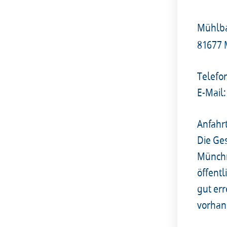
Mühlba
81677
Telefo
E-Mail:
Anfahr
Die Ges
Münchn
öffent
gut er
vorhan