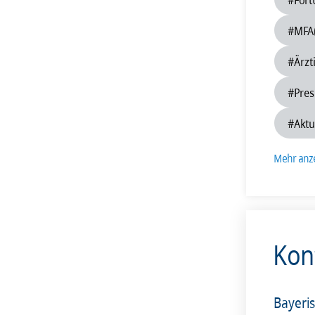
201
#MFA
#Ärzt
#Pres
#Aktu
Mehr anz
Kon
Bayeri