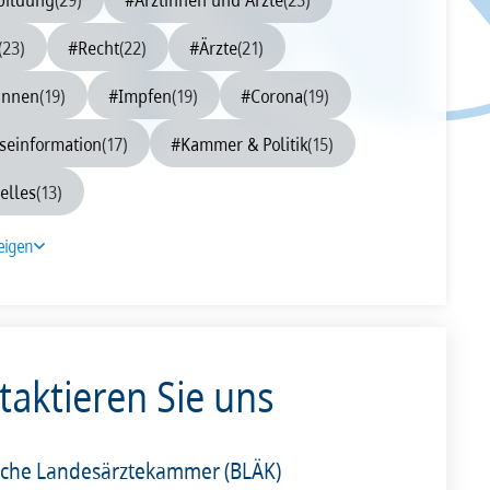
0
2009
2008
(23)
#Recht
(22)
#Ärzte
(21)
innen
(19)
#Impfen
(19)
#Corona
(19)
seinformation
(17)
#Kammer & Politik
(15)
elles
(13)
eigen
taktieren Sie uns
sche Landesärztekammer (BLÄK)