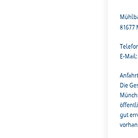
Mühlba
81677
Telefo
E-Mail:
Anfahr
Die Ges
Münchn
öffent
gut er
vorhan