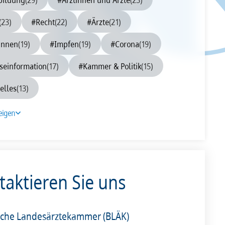
0
2009
2008
(23)
#Recht
(22)
#Ärzte
(21)
innen
(19)
#Impfen
(19)
#Corona
(19)
seinformation
(17)
#Kammer & Politik
(15)
elles
(13)
eigen
taktieren Sie uns
sche Landesärztekammer (BLÄK)