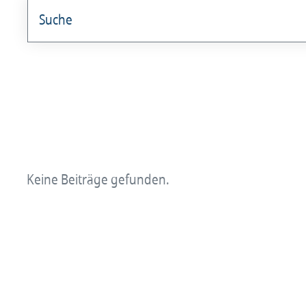
angestellterarzt
Arzt und Recht
Arzt und Sucht
arztalsausbilder
arztalsweiterbilder
Keine Beiträge gefunden.