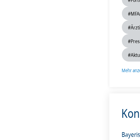
201
#MFA
#Ärzt
#Pres
#Aktu
Mehr anz
Kon
Bayeri