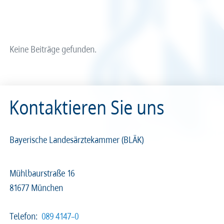
Arzt und Recht
Arzt und Sucht
Recht
Recht
arztalsausbilder
arztalsweiterbilder
Service & Kontakt
Service & Kontakt
Keine Beiträge gefunden.
meineBLÄK
meineBLÄK
Kontaktieren Sie uns
Nachrichten
Seiten
Bayerische Landesärztekammer (BLÄK)
Mühlbaurstraße 16
81677 München
Beliebige Zeit
Telefon:
089 4147–0