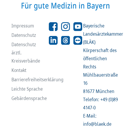
Impressum
Bayerische
Landesärztekammer
Datenschutz
(BLÄK)
Datenschutz
Körperschaft des
ärztl.
öffentlichen
Kreisverbände
Rechts
Kontakt
Mühlbauerstraße
Barrierefreiheitserklärung
16
Leichte Sprache
81677 München
Gebärdensprache
Telefon: +49 (0)89
4147-0
E-Mail:
info@blaek.de