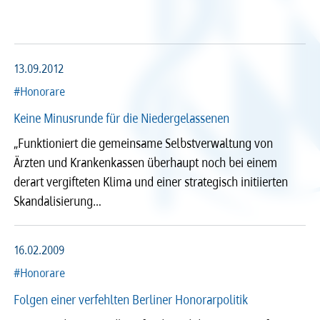
Arzt und Recht
Arzt und Sucht
Recht
Recht
arztalsausbilder
arztalsweiterbilder
Service & Kontakt
Service & Kontakt
13.09.2012
#Honorare
meineBLÄK
meineBLÄK
Keine Minusrunde für die Niedergelassenen
„Funktioniert die gemeinsame Selbstverwaltung von
Ärzten und Krankenkassen überhaupt noch bei einem
Nachrichten
derart vergifteten Klima und einer strategisch initiierten
Seiten
Skandalisierung…
16.02.2009
Beliebige Zeit
#Honorare
Folgen einer verfehlten Berliner Honorarpolitik