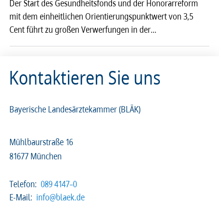
Der Start des Gesundheitsfonds und der Honorarreform
mit dem einheitlichen Orientierungspunktwert von 3,5
2026
2025
2024
2023
Cent führt zu großen Verwerfungen in der…
2022
2021
2020
2019
Kontaktieren Sie uns
2018
2017
2016
2015
2014
2013
2012
2011
Bayerische Landesärztekammer (BLÄK)
2010
2009
2008
Mühlbaurstraße 16
81677 München
Telefon:
089 4147–0
E-Mail:
info@blaek.de