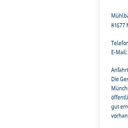
Mühlba
81677
Telefo
E-Mail:
Anfahr
Die Ges
Münchn
öffent
gut er
vorhan