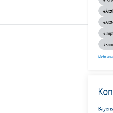
201
#Ärzt
#Ärzt
#Imp
#Kamm
Mehr anz
Kon
Bayeri