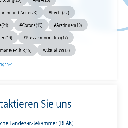
0
2009
2008
innen und Ärzte
(23)
#Recht
(22)
e
(21)
#Corona
(19)
#Ärztinnen
(19)
fen
(19)
#Presseinformation
(17)
er & Politik
(15)
#Aktuelles
(13)
eigen
taktieren Sie uns
sche Landesärztekammer (BLÄK)