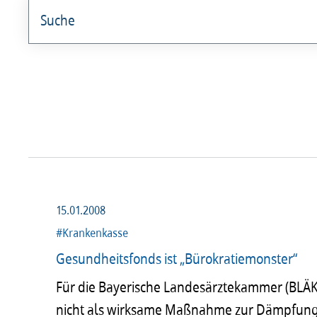
angestellterarzt
Arzt und Recht
Arzt und Sucht
arztalsausbilder
arztalsweiterbilder
15.01.2008
#Krankenkasse
Gesundheitsfonds ist „Bürokratiemonster“
Für die Bayerische Landesärztekammer (BLÄK
nicht als wirksame Maßnahme zur Dämpfung