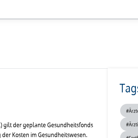
Beli
Nachrichten
Seiten
202
Tag
202
#Ärzt
201
) gilt der geplante Gesundheitsfonds
#Ärzt
201
 der Kosten im Gesundheitswesen.
#Fort