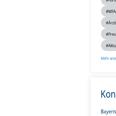
201
#MFA
#Ärzt
#Pres
#Aktu
Mehr anz
Kon
Bayeri