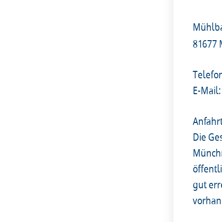
Mühlba
81677
Telefo
E-Mail:
Anfahr
Die Ges
Münchn
öffent
gut er
vorhan