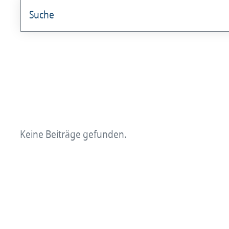
angestellterarzt
Arzt und Recht
Arzt und Sucht
arztalsausbilder
arztalsweiterbilder
Keine Beiträge gefunden.