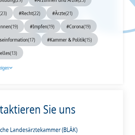
0
2009
2008
(23)
#Recht
(22)
#Ärzte
(21)
innen
(19)
#Impfen
(19)
#Corona
(19)
seinformation
(17)
#Kammer & Politik
(15)
elles
(13)
eigen
taktieren Sie uns
sche Landesärztekammer (BLÄK)