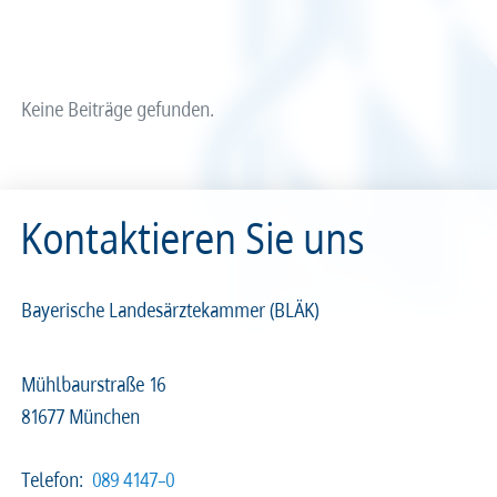
Arzt und Recht
Arzt und Sucht
Recht
Recht
arztalsausbilder
arztalsweiterbilder
Service & Kontakt
Service & Kontakt
Keine Beiträge gefunden.
meineBLÄK
meineBLÄK
Kontaktieren Sie uns
Nachrichten
Seiten
Bayerische Landesärztekammer (BLÄK)
Mühlbaurstraße 16
81677 München
Beliebige Zeit
Telefon:
089 4147–0