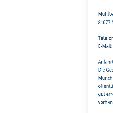
Mühlba
81677
Telefo
E-Mail:
Anfahr
Die Ges
Münchn
öffent
gut er
vorhan