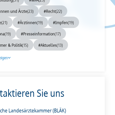
0
2009
2008
innen und Ärzte
(23)
#Recht
(22)
e
(21)
#Ärztinnen
(19)
#Impfen
(19)
ona
(19)
#Presseinformation
(17)
er & Politik
(15)
#Aktuelles
(13)
eigen
taktieren Sie uns
sche Landesärztekammer (BLÄK)