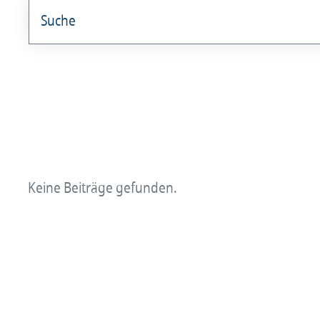
angestellterarzt
Arzt und Recht
Arzt und Sucht
arztalsausbilder
arztalsweiterbilder
Keine Beiträge gefunden.