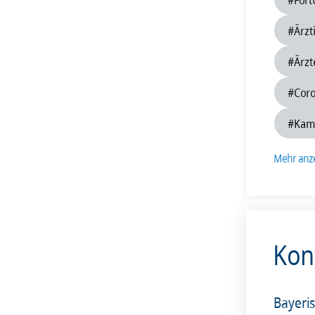
201
#Ärzt
#Ärzt
#Cor
#Kamm
Mehr anz
Kon
Bayeri