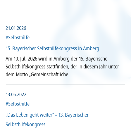
Arzt und Recht
Arzt und Sucht
Recht
Recht
arztalsausbilder
arztalsweiterbilder
Service & Kontakt
Service & Kontakt
21.01.2026
#Selbsthilfe
meineBLÄK
meineBLÄK
15. Bayerischer Selbsthilfekongress in Amberg
Am 10. Juli 2026 wird in Amberg der 15. Bayerische
Selbsthilfekongress stattfinden, der in diesem Jahr unter
Nachrichten
dem Motto „Gemeinschaftliche…
Seiten
13.06.2022
#Selbsthilfe
Beliebige Zeit
„Das Leben geht weiter“ – 13. Bayerischer
Selbsthilfekongress