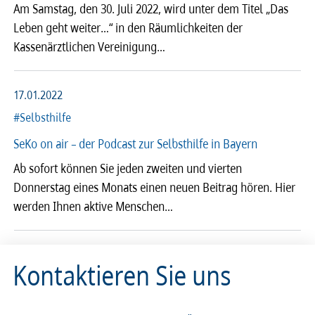
Am Samstag, den 30. Juli 2022, wird unter dem Titel „Das
Leben geht weiter…“ in den Räumlichkeiten der
2026
2025
2024
2023
Kassenärztlichen Vereinigung…
2022
2021
2020
2019
17.01.2022
2018
2017
2016
2015
#Selbsthilfe
SeKo on air – der Podcast zur Selbst­hilfe in Bayern
2014
2013
2012
2011
Ab sofort können Sie jeden zweiten und vierten
Donnerstag eines Monats einen neuen Beitrag hören. Hier
2010
2009
2008
werden Ihnen aktive Menschen…
Kontaktieren Sie uns