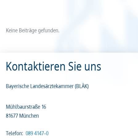
Arzt und Recht
Arzt und Sucht
Recht
Recht
arztalsausbilder
arztalsweiterbilder
Service & Kontakt
Service & Kontakt
Keine Beiträge gefunden.
meineBLÄK
meineBLÄK
Kontaktieren Sie uns
Nachrichten
Seiten
Bayerische Landesärztekammer (BLÄK)
Mühlbaurstraße 16
81677 München
Beliebige Zeit
Telefon:
089 4147–0