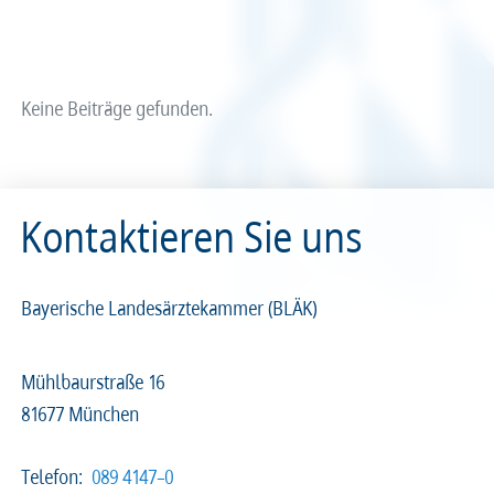
Arzt und Recht
Arzt und Sucht
Recht
Recht
arztalsausbilder
arztalsweiterbilder
Service & Kontakt
Service & Kontakt
Keine Beiträge gefunden.
meineBLÄK
meineBLÄK
Kontaktieren Sie uns
Nachrichten
Seiten
Bayerische Landesärztekammer (BLÄK)
Mühlbaurstraße 16
81677 München
Beliebige Zeit
Telefon:
089 4147–0