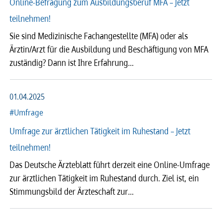
Online-Befragung zum Ausbildungsberuf MFA – Jetzt
teilnehmen!
2026
2025
2024
2023
Sie sind Medizinische Fachangestellte (MFA) oder als
Ärztin/Arzt für die Ausbildung und Beschäftigung von MFA
2022
2021
2020
2019
zuständig? Dann ist Ihre Erfahrung…
2018
2017
2016
2015
01.04.2025
2014
2013
2012
2011
#Umfrage
Umfrage zur ärztlichen Tätigkeit im Ruhestand – Jetzt
2010
2009
2008
teilnehmen!
Das Deutsche Ärzteblatt führt derzeit eine Online-Umfrage
zur ärztlichen Tätigkeit im Ruhestand durch. Ziel ist, ein
Stimmungsbild der Ärzteschaft zur…