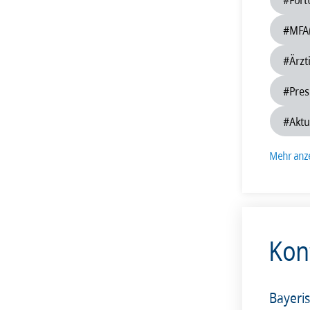
201
#MFA
#Ärzt
#Pres
#Aktu
Mehr anz
Kon
Bayeri