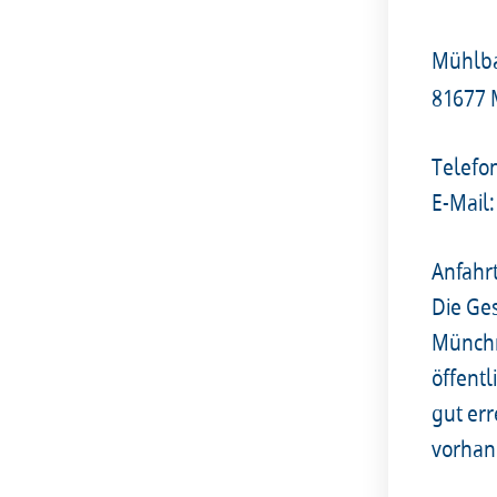
Mühlba
81677
Telefo
E-Mail:
Anfahr
Die Ges
Münchn
öffent
gut er
vorhan