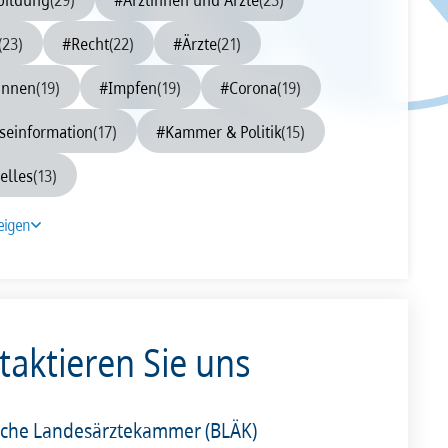
0
2009
2008
(23)
#Recht
(22)
#Ärzte
(21)
innen
(19)
#Impfen
(19)
#Corona
(19)
seinformation
(17)
#Kammer & Politik
(15)
elles
(13)
eigen
taktieren Sie uns
sche Landesärztekammer (BLÄK)