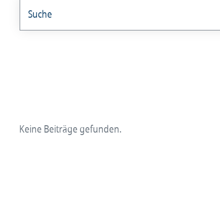
angestellterarzt
Arzt und Recht
Arzt und Sucht
arztalsausbilder
arztalsweiterbilder
Keine Beiträge gefunden.