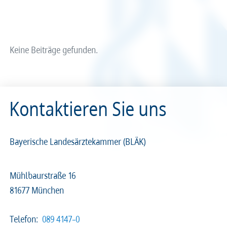
Arzt und Recht
Arzt und Sucht
Recht
Recht
arztalsausbilder
arztalsweiterbilder
Service & Kontakt
Service & Kontakt
Keine Beiträge gefunden.
meineBLÄK
meineBLÄK
Kontaktieren Sie uns
Nachrichten
Seiten
Bayerische Landesärztekammer (BLÄK)
Mühlbaurstraße 16
81677 München
Beliebige Zeit
Telefon:
089 4147–0