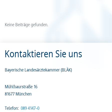
Arzt und Recht
Arzt und Sucht
Recht
Recht
arztalsausbilder
arztalsweiterbilder
Service & Kontakt
Service & Kontakt
Keine Beiträge gefunden.
meineBLÄK
meineBLÄK
Kontaktieren Sie uns
Nachrichten
Seiten
Bayerische Landesärztekammer (BLÄK)
Mühlbaurstraße 16
81677 München
Beliebige Zeit
Telefon:
089 4147–0