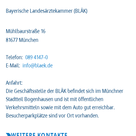
Bayerische Landesärztekammer (BLÄK)
2026
2025
2024
2023
Mühlbaurstraße 16
2022
2021
2020
2019
81677 München
2018
2017
2016
2015
Telefon:
089 4147–0
E-Mail:
info@blaek.de
2014
2013
2012
2011
Anfahrt:
2010
2009
2008
Die Geschäftsstelle der BLÄK befindet sich im Münchner
Stadtteil Bogenhausen und ist mit öffentlichen
Verkehrsmitteln sowie mit dem Auto gut erreichbar.
Besucherparkplätze sind vor Ort vorhanden.
WEITERE KONTAKTE