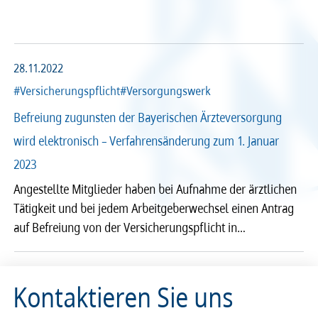
Arzt und Recht
Arzt und Sucht
Recht
Recht
arztalsausbilder
arztalsweiterbilder
Service & Kontakt
Service & Kontakt
28.11.2022
#Versicherungspflicht
#Versorgungswerk
meineBLÄK
meineBLÄK
Befreiung zugunsten der Bayerischen Ärzteversorgung
wird elektronisch – Verfahrensänderung zum 1. Januar
2023
Nachrichten
Angestellte Mitglieder haben bei Aufnahme der ärztlichen
Seiten
Tätigkeit und bei jedem Arbeitgeberwechsel einen Antrag
auf Befreiung von der Versicherungspflicht in…
Beliebige Zeit
Kontaktieren Sie uns