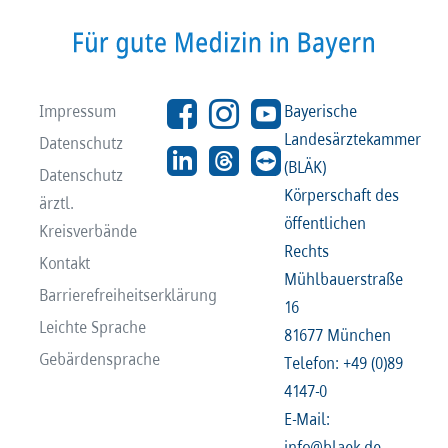
Recht
Recht
Service & Kontakt
Service & Kontakt
Impressum
Bayerische
Landesärztekammer
Datenschutz
meineBLÄK
meineBLÄK
(BLÄK)
Datenschutz
Körperschaft des
ärztl.
öffentlichen
Kreisverbände
Rechts
Kontakt
Mühlbauerstraße
Barrierefreiheitserklärung
16
Leichte Sprache
81677 München
Gebärdensprache
Telefon: +49 (0)89
4147-0
E-Mail:
info@blaek.de