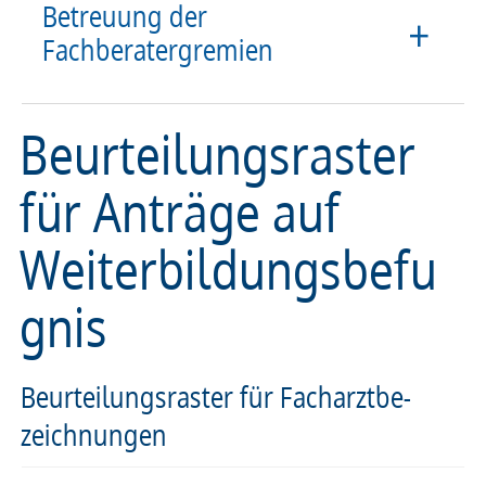
Betreuung der
Fachberatergremien
Beurteilungsraster
für Anträge auf
Weiterbildungsbefu
gnis
Beur­tei­lungs­ras­ter für Fach­a­rzt­be­
zeich­nun­gen