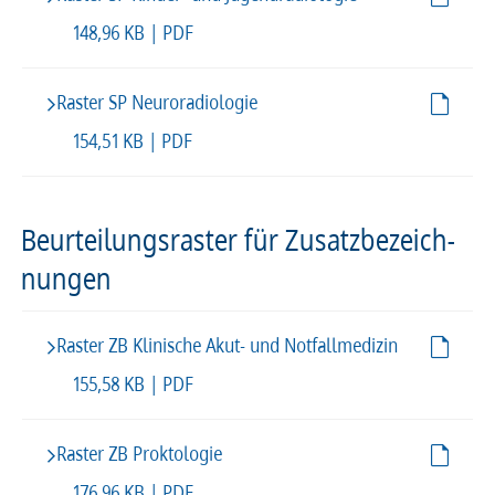
148,96 KB | PDF
Raster SP Neuroradiologie
154,51 KB | PDF
Beur­tei­lungs­ras­ter für Zusatz­be­zeich­
nun­gen
Raster ZB Klinische Akut- und Notfallmedizin
155,58 KB | PDF
Raster ZB Proktologie
176,96 KB | PDF