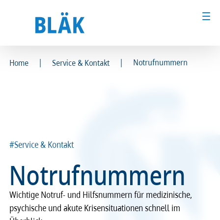
|
|
Notrufnummern
Home
Service & Kontakt
Ärztinnen und Ärzte
Ärztinnen und Ärzte
MFA & Fachpersonal
MFA & Fachpersonal
Patientinnen und Patienten
Patientinnen und Patienten
#Service & Kontakt
Kammer & Politik
Kammer & Politik
Notrufnummern
Presse
Presse
Wichtige Notruf- und Hilfsnummern für medizinische,
psychische und akute Krisensituationen schnell im
Karriere
Karriere