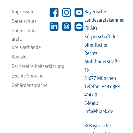
Impressum
Bayerische
Landesärztekammer
Datenschutz
(BLÄK)
Datenschutz
Körperschaft des
ärztl.
öffentlichen
Kreisverbände
Rechts
Kontakt
Mühlbauerstraße
Barrierefreiheitserklärung
16
Leichte Sprache
81677 München
Gebärdensprache
Telefon: +49 (0)89
4147-0
E-Mail:
info@blaek.de
© Bayerische