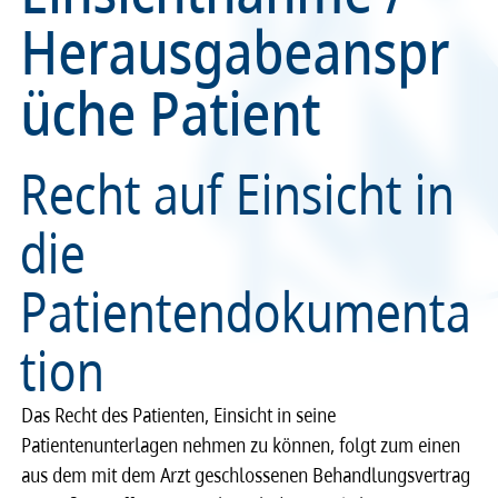
Herausgabeanspr
Recht
Recht
üche Patient
Service & Kontakt
Service & Kontakt
meineBLÄK
meineBLÄK
Recht auf Einsicht in
die
Patientendokumenta
tion
Das Recht des Pati­en­ten, Einsicht in seine
Patientenunterlagen nehmen zu können, folgt zum einen
aus dem mit dem Arzt geschlos­se­nen Behand­lungs­ver­trag