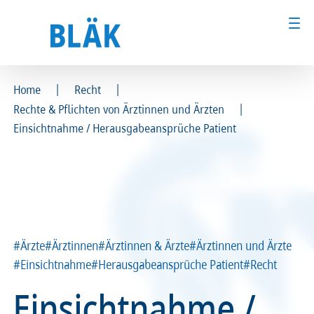
|
|
Home
Recht
|
Rechte & Pflichten von Ärztinnen und Ärzten
Ärztinnen und Ärzte
Ärztinnen und Ärzte
Einsichtnahme / Herausgabeansprüche Patient
MFA & Fachpersonal
MFA & Fachpersonal
Patientinnen und Patienten
Patientinnen und Patienten
Kammer & Politik
Kammer & Politik
#Ärzte
#Ärztinnen
#Ärztinnen & Ärzte
#Ärztinnen und Ärzte
Presse
Presse
#Einsichtnahme
#Herausgabeansprüche Patient
#Recht
Einsichtnahme /
Karriere
Karriere