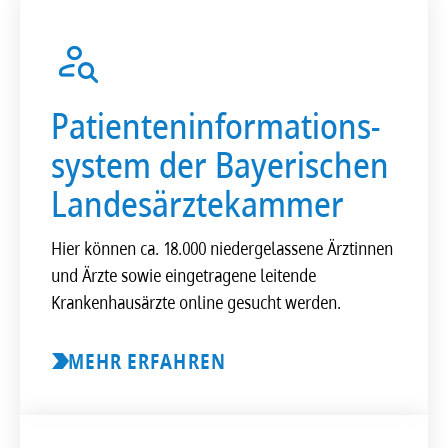
Pati­en­ten­in­for­ma­ti­ons­
sys­tem der Baye­ri­schen
Landes­ärz­te­kam­mer
Hier können ca. 18.000 niedergelassene Ärztinnen
und Ärzte sowie eingetragene leitende
Krankenhausärzte online gesucht werden.
MEHR ERFAHREN