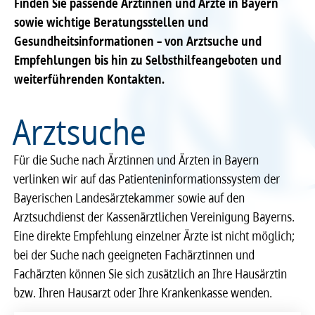
Finden Sie passende Ärztinnen und Ärzte in Bayern
sowie wichtige Beratungsstellen und
Recht
Recht
Gesundheitsinformationen – von Arztsuche und
Empfehlungen bis hin zu Selbsthilfeangeboten und
Service & Kontakt
Service & Kontakt
weiterführenden Kontakten.
meineBLÄK
meineBLÄK
Arztsuche
Für die Suche nach Ärztinnen und Ärzten in Bayern
verlinken wir auf das Patienteninformationssystem der
Bayerischen Landesärztekammer sowie auf den
Arztsuchdienst der Kassenärztlichen Vereinigung Bayerns.
Eine direkte Empfehlung einzelner Ärzte ist nicht möglich;
bei der Suche nach geeigneten Fachärztinnen und
Fachärzten können Sie sich zusätzlich an Ihre Hausärztin
bzw. Ihren Hausarzt oder Ihre Krankenkasse wenden.