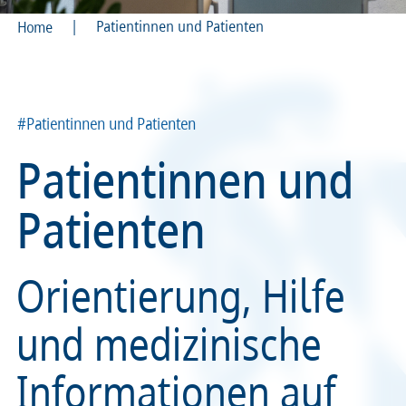
|
Patientinnen und Patienten
Home
Recht
Recht
Service & Kontakt
Service & Kontakt
#Patientinnen und Patienten
meineBLÄK
meineBLÄK
Patientinnen und
Patienten
Orientierung, Hilfe
und medizinische
Informationen auf