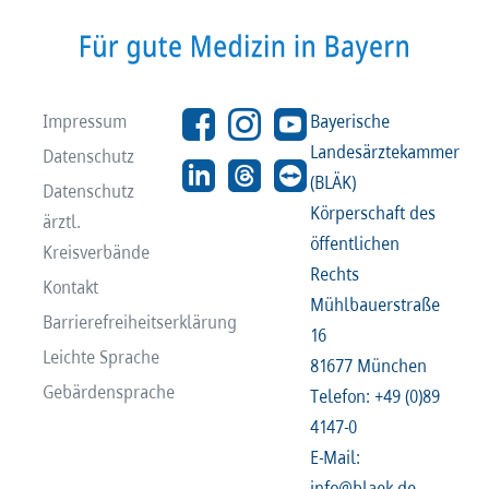
Recht
Recht
Service & Kontakt
Service & Kontakt
Impressum
Bayerische
Landesärztekammer
Datenschutz
meineBLÄK
meineBLÄK
(BLÄK)
Datenschutz
Körperschaft des
ärztl.
öffentlichen
Kreisverbände
Rechts
Kontakt
Mühlbauerstraße
Barrierefreiheitserklärung
16
Leichte Sprache
81677 München
Gebärdensprache
Telefon: +49 (0)89
4147-0
E-Mail:
info@blaek.de