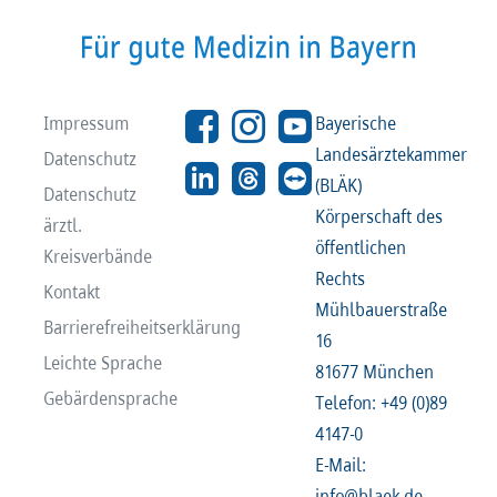
Recht
Recht
Service & Kontakt
Service & Kontakt
Impressum
Bayerische
Landesärztekammer
Datenschutz
meineBLÄK
meineBLÄK
(BLÄK)
Datenschutz
Körperschaft des
ärztl.
öffentlichen
Kreisverbände
Rechts
Kontakt
Mühlbauerstraße
Barrierefreiheitserklärung
16
Leichte Sprache
81677 München
Gebärdensprache
Telefon: +49 (0)89
4147-0
E-Mail:
info@blaek.de