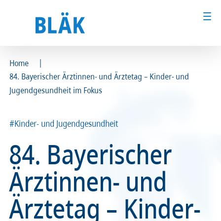
|
Home
84. Bayerischer Ärztinnen- und Ärztetag – Kinder- und
Ärztinnen und Ärzte
Ärztinnen und Ärzte
Jugendgesundheit im Fokus
MFA & Fachpersonal
MFA & Fachpersonal
#Kinder- und Jugendgesundheit
Patientinnen und Patienten
Patientinnen und Patienten
84. Bayerischer
Kammer & Politik
Kammer & Politik
Ärztinnen- und
Presse
Presse
Ärztetag – Kinder-
Karriere
Karriere