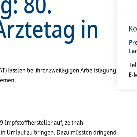
g: 80.
Ärztetag in
Ko
Pr
La
Tel
ÄT) fassten bei ihrer zweitägigen Arbeitstagung
E-M
hemen:
9-Impfstoffhersteller auf, zeitnah
off in Umlauf zu bringen. Dazu müssten dringend