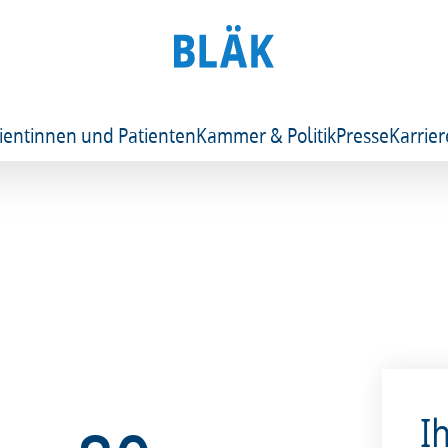
ientinnen und Patienten
Kammer & Politik
Presse
Karrier
I