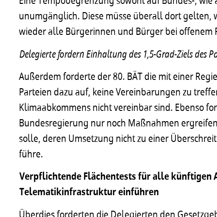
Eine Tempobegrenzung sowohl auf Bundes-, wie a
unumgänglich. Diese müsse überall dort gelten,
wieder alle Bürgerinnen und Bürger bei offenem F
Delegierte fordern Einhaltung des 1,5-Grad-Ziels des
Außerdem forderte der 80. BÄT die mit einer Reg
Parteien dazu auf, keine Vereinbarungen zu treffe
Klimaabkommens nicht vereinbar sind. Ebenso for
Bundesregierung nur noch Maßnahmen ergreifen
solle, deren Umsetzung nicht zu einer Überschre
führe.
Verpflichtende Flächentests für alle künftige
Telematikinfrastruktur einführen
Überdies forderten die Delegierten den Gesetzge