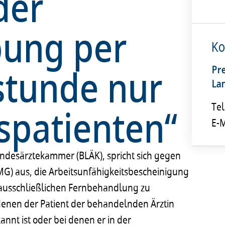
der
bung per
Ko
stunde nur
Pr
La
spatienten“
Tel
E-M
Landesärztekammer (BLÄK), spricht sich gegen
G) aus, die Arbeitsunfähigkeitsbescheinigung
ausschließlichen Fernbehandlung zu
 denen der Patient der behandelnden Ärztin
nnt ist oder bei denen er in der