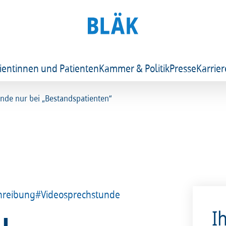
ientinnen und Patienten
Kammer & Politik
Presse
Karrier
nde nur bei „Bestandspatienten“
hreibung
#Videosprechstunde
I