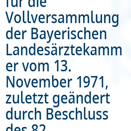
für die
Vollversammlung
Recht
Recht
der Bayerischen
Service & Kontakt
Service & Kontakt
Landesärztekamm
meineBLÄK
meineBLÄK
er vom 13.
November 1971,
zuletzt geändert
durch Beschluss
des 82.