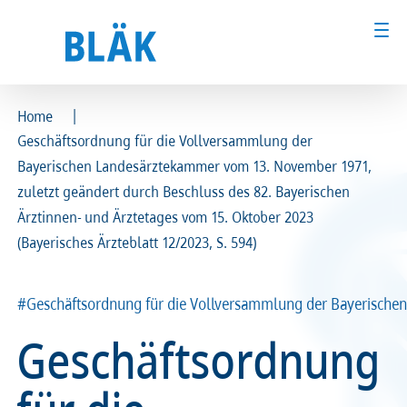
|
Home
Geschäftsordnung für die Vollversammlung der
Ärztinnen und Ärzte
Ärztinnen und Ärzte
Bayerischen Landesärztekammer vom 13. November 1971,
zuletzt geändert durch Beschluss des 82. Bayerischen
MFA & Fachpersonal
MFA & Fachpersonal
Ärztinnen- und Ärztetages vom 15. Oktober 2023
Patientinnen und Patienten
Patientinnen und Patienten
(Bayerisches Ärzteblatt 12/2023, S. 594)
Kammer & Politik
Kammer & Politik
#Geschäftsordnung für die Vollversammlung der Bayerisch
Geschäftsordnung
Presse
Presse
Karriere
Karriere