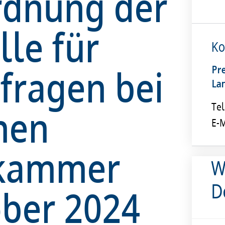
rdnung der
lle für
Ko
fragen bei
Pr
La
hen
Tel
E-M
ekammer
W
D
ober 2024