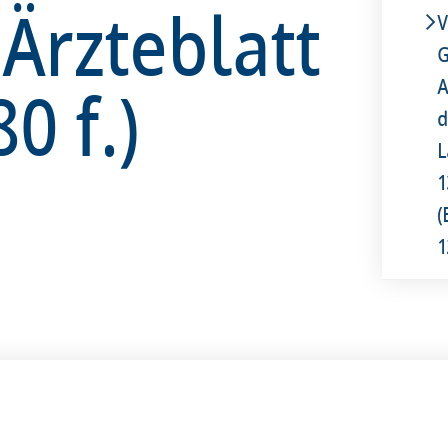
 Ärzteblatt
V
G
0 f.)
A
d
L
1
(
1