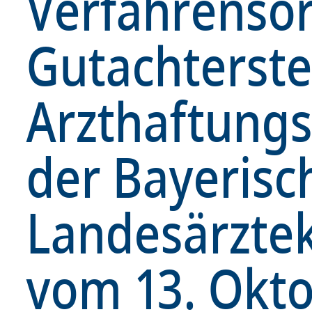
Verfahrenso
Gutachterste
Arzthaftungs
der Bayerisc
Landesärzt
vom 13. Okt