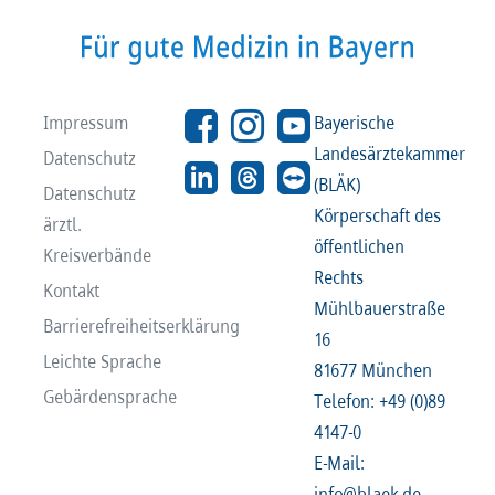
Recht
Recht
Service & Kontakt
Service & Kontakt
Impressum
Bayerische
Landesärztekammer
Datenschutz
meineBLÄK
meineBLÄK
(BLÄK)
Datenschutz
Körperschaft des
ärztl.
öffentlichen
Kreisverbände
Rechts
Kontakt
Mühlbauerstraße
Barrierefreiheitserklärung
16
Leichte Sprache
81677 München
Gebärdensprache
Telefon: +49 (0)89
4147-0
E-Mail:
info@blaek.de