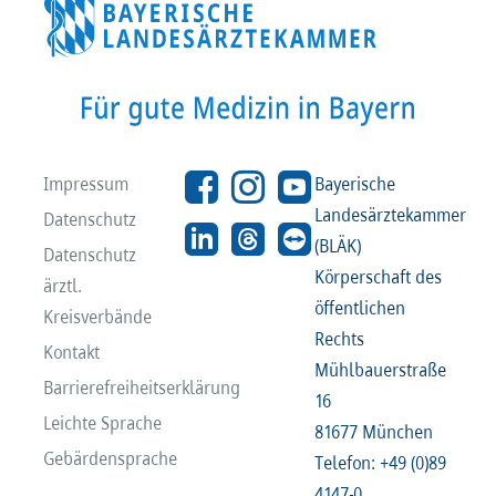
Recht
Recht
Service & Kontakt
Service & Kontakt
meineBLÄK
meineBLÄK
Impressum
Bayerische
Landesärztekammer
Datenschutz
(BLÄK)
Datenschutz
Körperschaft des
ärztl.
öffentlichen
Kreisverbände
Rechts
Kontakt
Mühlbauerstraße
Barrierefreiheitserklärung
16
Leichte Sprache
81677 München
Gebärdensprache
Telefon: +49 (0)89
4147-0