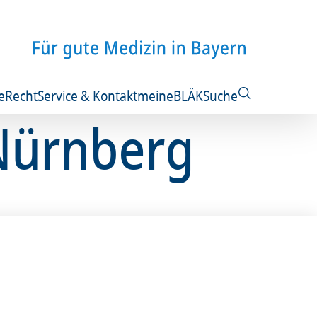
e
Recht
Service & Kontakt
meineBLÄK
Suche
 Nürnberg