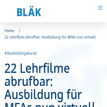
|
Home
22 Lehrfilme abrufbar: Ausbildung für MFAs nun virtuell
Ärztinnen und Ärzte
Ärztinnen und Ärzte
MFA & Fachpersonal
MFA & Fachpersonal
#Ausbildungskurse
22 Lehrfilme
Patientinnen und Patienten
Patientinnen und Patienten
abrufbar:
Kammer & Politik
Kammer & Politik
Ausbildung für
Presse
Presse
Karriere
Karriere