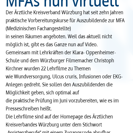
MFAs nun virtuell
Recht
Recht
Der Ärztliche Kreisverband Würzburg hat seit zehn Jahren
praktische Vorbereitungskurse für Auszubildende zur MFA
Service & Kontakt
Service & Kontakt
(Medizinischen Fachangestellte)
in seinen Räumen angeboten. Weil das aktuell nicht
meineBLÄK
meineBLÄK
möglich ist, gibt es das Ganze nun auf Video.
Gemeinsam mit Lehrkräften der Klara- Oppenheimer-
Schule und dem Würzburger Filmemacher Christoph
Kirchner wurden 22 Lehrfilme zu Themen
wie Wundversorgung, Ulcus cruris, Infusionen oder EKG-
Anlegen gedreht. Sie sollen den Auszubildenden die
Möglichkeit geben, sich optimal auf
die praktische Prüfung im Juni vorzubereiten, wie es im
Presseschreiben heißt.
Die Lehrfilme sind auf der Homepage des Ärztlichen
Kreisverbandes Würzburg unter dem Stichwort
„Assistenzberufe“ mit einem Zugangscode abrufbar.