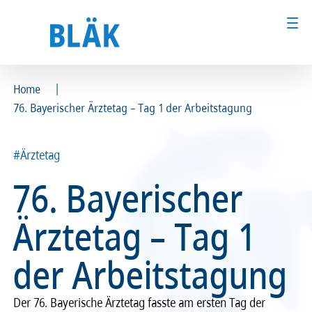
|
Home
76. Bayerischer Ärztetag – Tag 1 der Arbeitstagung
Ärztinnen und Ärzte
Ärztinnen und Ärzte
MFA & Fachpersonal
MFA & Fachpersonal
#Ärztetag
76. Bayerischer
Patientinnen und Patienten
Patientinnen und Patienten
Ärztetag – Tag 1
Kammer & Politik
Kammer & Politik
der Arbeitstagung
Presse
Presse
Karriere
Karriere
Der 76. Bayerische Ärztetag fasste am ersten Tag der