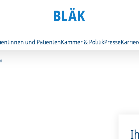
ientinnen und Patienten
Kammer & Politik
Presse
Karrier
mm
I