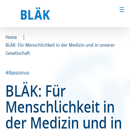
|
Home
BLÄK: Für Menschlichkeit in der Medizin und in unserer
Ärztinnen und Ärzte
Ärztinnen und Ärzte
Gesellschaft
MFA & Fachpersonal
MFA & Fachpersonal
#Rassismus
Patientinnen und Patienten
Patientinnen und Patienten
BLÄK: Für
Kammer & Politik
Kammer & Politik
Menschlichkeit in
Presse
Presse
der Medizin und in
Karriere
Karriere