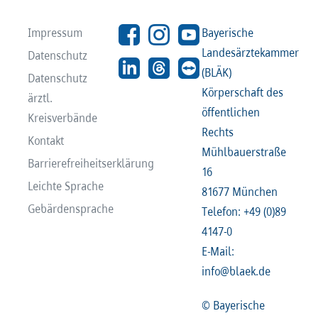
Impressum
Bayerische
Landesärztekammer
Datenschutz
(BLÄK)
Datenschutz
Körperschaft des
ärztl.
öffentlichen
Kreisverbände
Rechts
Kontakt
Mühlbauerstraße
Barrierefreiheitserklärung
16
Leichte Sprache
81677 München
Gebärdensprache
Telefon: +49 (0)89
4147-0
E-Mail:
info@blaek.de
© Bayerische