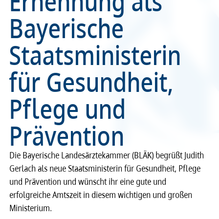
Ernennung als
Bayerische
Recht
Recht
Staatsministerin
Service & Kontakt
Service & Kontakt
für Gesundheit,
meineBLÄK
meineBLÄK
Pflege und
Prävention
Die Bayerische Landesärztekammer (BLÄK) begrüßt Judith
Gerlach als neue Staatsministerin für Gesundheit, Pflege
und Prävention und wünscht ihr eine gute und
erfolgreiche Amtszeit in diesem wichtigen und großen
Ministerium.