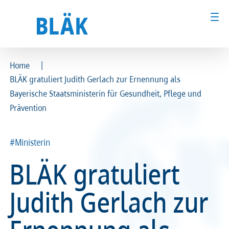
|
Home
BLÄK gratuliert Judith Gerlach zur Ernennung als
Ärztinnen und Ärzte
Ärztinnen und Ärzte
Bayerische Staatsministerin für Gesundheit, Pflege und
Prävention
MFA & Fachpersonal
MFA & Fachpersonal
Patientinnen und Patienten
Patientinnen und Patienten
#Ministerin
BLÄK gratuliert
Kammer & Politik
Kammer & Politik
Judith Gerlach zur
Presse
Presse
Karriere
Karriere