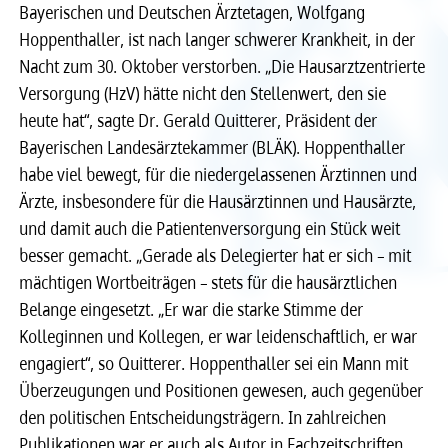
Bayerischen und Deutschen Ärztetagen, Wolfgang
Recht
Recht
Hoppenthaller, ist nach langer schwerer Krankheit, in der
Nacht zum 30. Oktober verstorben. „Die Hausarztzentrierte
Versorgung (HzV) hätte nicht den Stellenwert, den sie
Service & Kontakt
Service & Kontakt
heute hat“, sagte Dr. Gerald Quitterer, Präsident der
Bayerischen Landesärztekammer (BLÄK). Hoppenthaller
meineBLÄK
meineBLÄK
habe viel bewegt, für die niedergelassenen Ärztinnen und
Ärzte, insbesondere für die Hausärztinnen und Hausärzte,
und damit auch die Patientenversorgung ein Stück weit
besser gemacht. „Gerade als Delegierter hat er sich – mit
mächtigen Wortbeiträgen – stets für die hausärztlichen
Belange eingesetzt. „Er war die starke Stimme der
Kolleginnen und Kollegen, er war leidenschaftlich, er war
engagiert“, so Quitterer. Hoppenthaller sei ein Mann mit
Überzeugungen und Positionen gewesen, auch gegenüber
den politischen Entscheidungsträgern. In zahlreichen
Publikationen war er auch als Autor in Fachzeitschriften