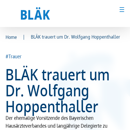
|
BLÄK trauert um Dr. Wolfgang Hoppenthaller
Home
Ärztinnen und Ärzte
Ärztinnen und Ärzte
#Trauer
MFA & Fachpersonal
MFA & Fachpersonal
BLÄK trauert um
Patientinnen und Patienten
Patientinnen und Patienten
Dr. Wolfgang
Kammer & Politik
Kammer & Politik
Hoppenthaller
Presse
Presse
Der ehemalige Vorsitzende des Bayerischen
Karriere
Karriere
Hausärzteverbandes und langjährige Delegierte zu