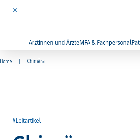
Ärztinnen und Ärzte
MFA & Fachpersonal
Pat
|
Chimära
Home
#Leitartikel