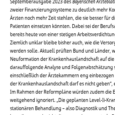
Septemberausgabe 2023 des
Bayerischen Ärzteblat
zweier Finanzierungssysteme zu deutlich mehr Ko
Ärzten noch mehr Zeit stehlen, die sie besser für
Patienten einsetzen könnten. Dabei sei der Beruf
bereits heute von einer stetigen Arbeitsverdichtu
Ziemlich unklar bleibe bisher auch, wie die Verso
werden solle. Aktuell prüften Bund und Länder, w
Neuformation der Krankenhauslandschaft auf die
darauffolgende Analyse und Folgenabschätzung sol
einschließlich der Ärztekammern eng einbezogen
der Krankenhauslandschaft darf es nicht geben“, e
Im Rahmen der Reformpläne würden zudem die Erf
weitgehend ignoriert. „Die geplanten Level-Ii-Kr
stationären Behandlung – also Diagnostik und The