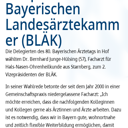
Bayerischen
Recht
Recht
Landesärztekamm
Service & Kontakt
Service & Kontakt
er (BLÄK)
meineBLÄK
meineBLÄK
Die Delegierten des 80. Bayerischen Ärztetags in Hof
wählten Dr. Bernhard Junge-Hülsing (57), Facharzt für
Hals-Nasen-Ohrenheilkunde aus Starnberg, zum 2.
Vizepräsidenten der BLÄK.
In seiner Wahlrede betonte der seit dem Jahr 2000 in einer
Gemeinschaftspraxis niedergelassene Facharzt: „Ich
möchte erreichen, dass die nachfolgenden Kolleginnen
und Kollegen gerne als Ärztinnen und Ärzte arbeiten. Dazu
ist es notwendig, dass wir in Bayern gute, wohnortnahe
und zeitlich flexible Weiterbildung ermöglichen, damit