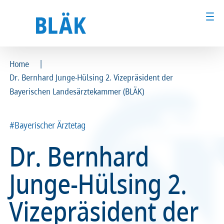
|
Home
Dr. Bernhard Junge-Hülsing 2. Vizepräsident der
Ärztinnen und Ärzte
Ärztinnen und Ärzte
Bayerischen Landesärztekammer (BLÄK)
MFA & Fachpersonal
MFA & Fachpersonal
#Bayerischer Ärztetag
Patientinnen und Patienten
Patientinnen und Patienten
Dr. Bernhard
Kammer & Politik
Kammer & Politik
Junge-Hülsing 2.
Presse
Presse
Vizepräsident der
Karriere
Karriere