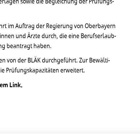
Unter­la­gen sowie die Beglei­chung der Prüfungs­
führt im Auftrag der Regie­rung von Ober­bay­ern
tin­nen und Ärzte durch, die eine Berufs­er­laub­
nung bean­tragt haben.
en von der BLÄK durch­ge­führt. Zur Bewäl­ti­
 Prüfungs­ka­pa­zi­tä­ten erwei­tert.
dem Link.