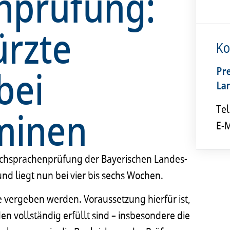
nprüfung:
ürzte
Ko
bei
Pr
La
minen
Tel
E-M
ch­spra­chen­prü­fung der Baye­ri­schen Landes­
rt und liegt nun bei vier bis sechs Wochen.
ne verge­ben werden. Voraus­set­zung hier­für ist,
en voll­stän­dig erfüllt sind – insbe­son­dere die