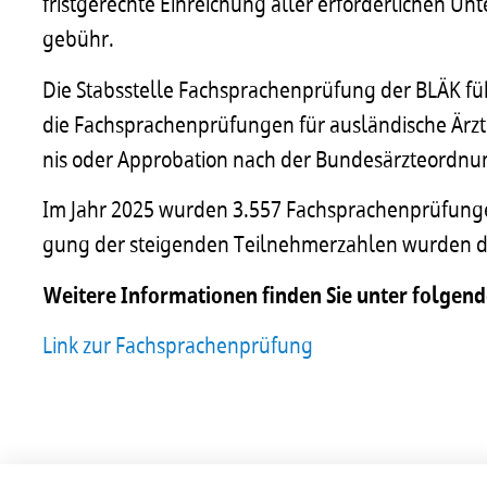
frist­ge­rechte Einrei­chung aller erfor­der­li­chen 
ge­bühr.
Die Stab­s­stelle Fach­spra­chen­prü­fung der BLÄK 
die Fach­spra­chen­prü­fun­gen für auslän­di­sche Ärz
nis oder Appro­ba­tion nach der Bunde­s­ärz­te­ord­
Im Jahr 2025 wurden 3.557 Fach­spra­chen­prü­fun­g
gung der stei­gen­den Teil­neh­mer­zah­len wurden die
Weitere Infor­ma­ti­o­nen finden Sie unter folgen­
Link zur Fachsprachenprüfung