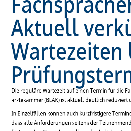
Fachsprache
Aktuell verk
Wartezeiten 
Prüfungster
Die regu­läre Warte­zeit auf einen Termin für die Fa
ärz­te­kam­mer (BLÄK) ist aktu­ell deut­lich redu­zie
In Einzel­fäl­len können auch kurz­fris­ti­gere Termi
dass alle Anfor­de­run­gen seitens der Teil­neh­men­d