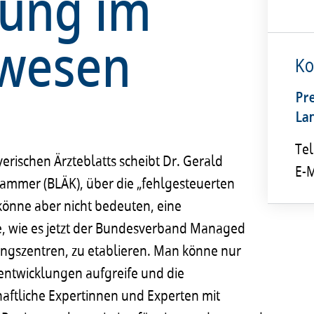
lung im
swesen
Ko
Pr
La
Tel
erischen Ärzteblatts scheibt Dr. Gerald
E-M
kammer (BLÄK), über die „fehlgesteuerten
könne aber nicht bedeuten, eine
e, wie es jetzt der Bundesverband Managed
ungszentren, zu etablieren. Man könne nur
entwicklungen aufgreife und die
haftliche Expertinnen und Experten mit