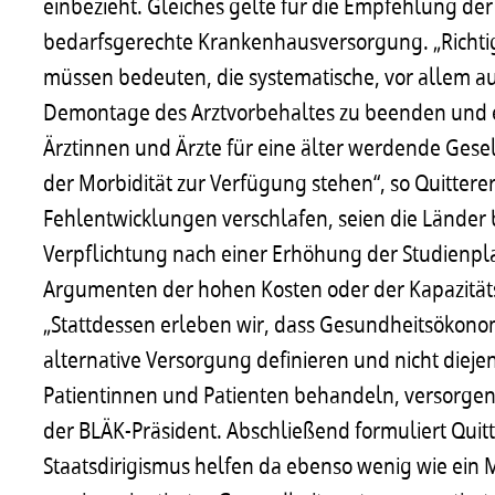
einbezieht. Gleiches gelte für die Empfehlung d
bedarfsgerechte Krankenhausversorgung. „Richti
müssen bedeuten, die systematische, vor allem 
Demontage des Arztvorbehaltes zu beenden und e
Ärztinnen und Ärzte für eine älter werdende Ges
der Morbidität zur Verfügung stehen“, so Quittere
Fehlentwicklungen verschlafen, seien die Länder 
Verpflichtung nach einer Erhöhung der Studienpla
Argumenten der hohen Kosten oder der Kapazit
„Stattdessen erleben wir, dass Gesundheitsökon
alternative Versorgung definieren und nicht diej
Patientinnen und Patienten behandeln, versorgen u
der BLÄK-Präsident. Abschließend formuliert Quit
Staatsdirigismus helfen da ebenso wenig wie ein M