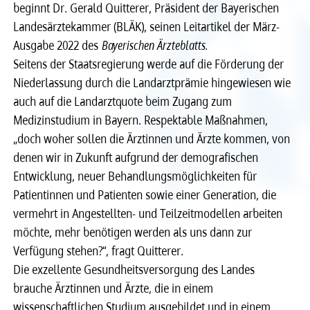
beginnt Dr. Gerald Quitterer, Präsident der Bayerischen
Landesärztekammer (BLÄK), seinen Leitartikel der März-
Recht
Recht
Ausgabe 2022 des
Bayerischen Ärzteblatts.
Seitens der Staatsregierung werde auf die Förderung der
Service & Kontakt
Service & Kontakt
Niederlassung durch die Landarztprämie hingewiesen wie
auch auf die Landarztquote beim Zugang zum
meineBLÄK
meineBLÄK
Medizinstudium in Bayern. Respektable Maßnahmen,
„doch woher sollen die Ärztinnen und Ärzte kommen, von
denen wir in Zukunft aufgrund der demografischen
Entwicklung, neuer Behandlungsmöglichkeiten für
Patientinnen und Patienten sowie einer Generation, die
vermehrt in Angestellten- und Teilzeitmodellen arbeiten
möchte, mehr benötigen werden als uns dann zur
Verfügung stehen?“, fragt Quitterer.
Die exzellente Gesundheitsversorgung des Landes
brauche Ärztinnen und Ärzte, die in einem
wissenschaftlichen Studium ausgebildet und in einem