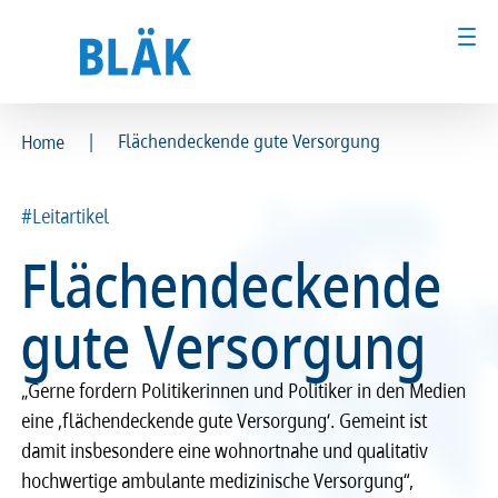
|
Flächendeckende gute Versorgung
Home
Ärztinnen und Ärzte
Ärztinnen und Ärzte
#Leitartikel
MFA & Fachpersonal
MFA & Fachpersonal
Flächendeckende
Patientinnen und Patienten
Patientinnen und Patienten
gute Versorgung
Kammer & Politik
Kammer & Politik
„Gerne fordern Politikerinnen und Politiker in den Medien
Presse
Presse
eine ‚flächendeckende gute Versorgung‘. Gemeint ist
damit insbesondere eine wohnortnahe und qualitativ
Karriere
Karriere
hochwertige ambulante medizinische Versorgung“,