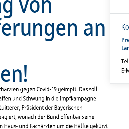
ng von
ferungen an
Ko
Pr
La
en!
Tel
E-M
chärzten gegen Covid-19 geimpft. Das soll
chaffen und Schwung in die Impfkampagne
uitterer, Präsident der Bayerischen
agiert, wonach der Bund offenbar seine
on Haus- und Fachärzten um die Hälfte gekürzt