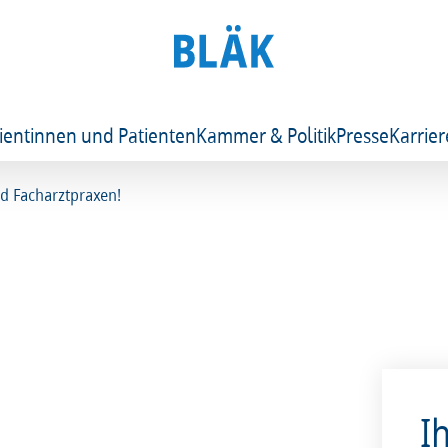
ientinnen und Patienten
Kammer & Politik
Presse
Karrier
d Facharztpraxen!
I