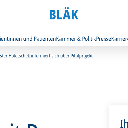
ientinnen und Patienten
Kammer & Politik
Presse
Karrier
er Holetschek informiert sich über Pilotprojekt
I