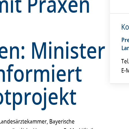
mit Praxen
Ko
n: Minister
Pr
La
nformiert
Tel
E-M
otprojekt
 Landesärztekammer, Bayerische