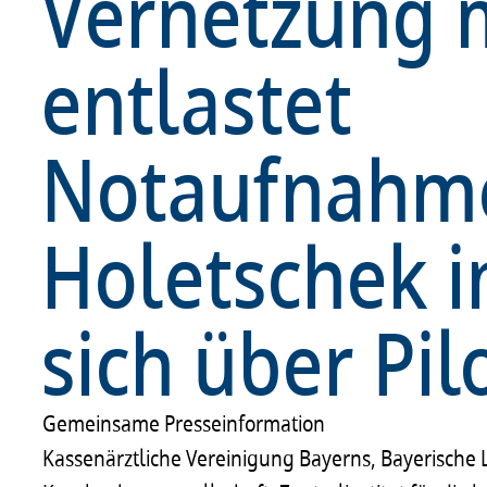
Vernetzung 
entlastet
Notaufnahme
Holetschek i
sich über Pil
Gemeinsame Presseinformation
Kassenärztliche Vereinigung Bayerns, Bayerische